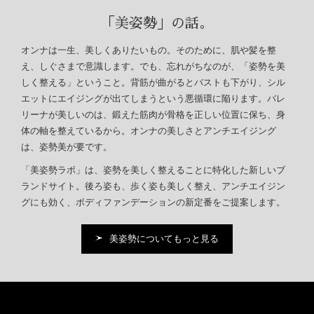
「美姿勢」の話。
オンナは一生、美しくありたいもの。
そのために、肌や髪を整
え、しぐさまで意識します。
でも、忘れがちなのが、「姿勢を美
しく整える」ということ。
背筋が曲がるとバストも下がり、シル
エットに
エイジングが出てしまうという悪循環に陥ります。
バレ
リーナが美しいのは、鍛えた筋肉が骨格を正しい位置に保ち、
身
体の軸を整えているから。オンナの美しさとアンチエイジング
は、
姿勢美が要です。
「美姿勢ラボ」は、姿勢を美しく整えることに特化した新しいブ
ランドサイト。
後ろ姿も、歩く姿も美しく整え、アンチエイジン
グにも効く、
ボディファンデーションの新定番をご提案します。
美姿勢についてもっと見る